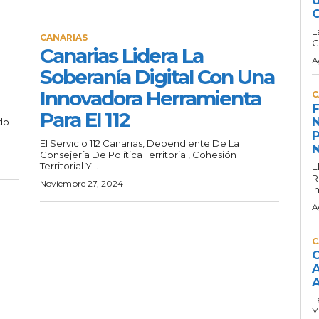
C
L
CANARIAS
C
Canarias Lidera La
A
Soberanía Digital Con Una
Innovadora Herramienta
C
F
Para El 112
N
do
P
El Servicio 112 Canarias, Dependiente De La
N
Consejería De Política Territorial, Cohesión
Territorial Y...
E
R
Noviembre 27, 2024
I
A
C
C
A
A
L
Y