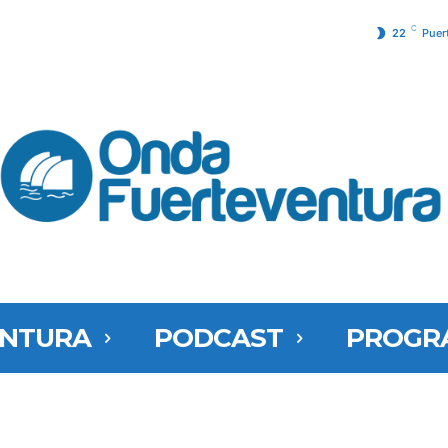
C
22
Puer
ENTURA
PODCAST
PROGR