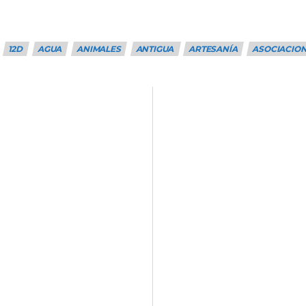
12D
AGUA
ANIMALES
ANTIGUA
ARTESANÍA
ASOCIACIO