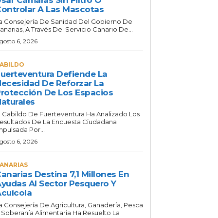
ontrolar A Las Mascotas
a Consejería De Sanidad Del Gobierno De
anarias, A Través Del Servicio Canario De...
gosto 6, 2026
ABILDO
uerteventura Defiende La
ecesidad De Reforzar La
rotección De Los Espacios
aturales
l Cabildo De Fuerteventura Ha Analizado Los
esultados De La Encuesta Ciudadana
mpulsada Por...
gosto 6, 2026
ANARIAS
anarias Destina 7,1 Millones En
yudas Al Sector Pesquero Y
cuícola
a Consejería De Agricultura, Ganadería, Pesca
 Soberanía Alimentaria Ha Resuelto La