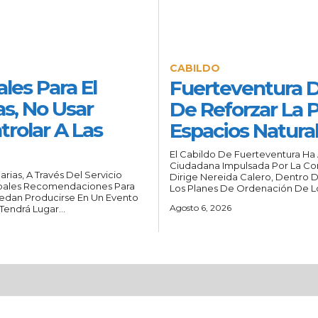
CABILDO
les Para El
Fuerteventura 
as, No Usar
De Reforzar La 
trolar A Las
Espacios Natura
El Cabildo De Fuerteventura Ha
Ciudadana Impulsada Por La Con
ias, A Través Del Servicio
Dirige Nereida Calero, Dentro D
cipales Recomendaciones Para
Los Planes De Ordenación De Lo
uedan Producirse En Un Evento
Agosto 6, 2026
endrá Lugar...