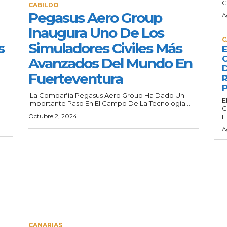
C
CABILDO
Pegasus Aero Group
A
Inaugura Uno De Los
C
s
Simuladores Civiles Más
E
C
Avanzados Del Mundo En
D
Fuerteventura
R
P
La Compañía Pegasus Aero Group Ha Dado Un
E
Importante Paso En El Campo De La Tecnología...
G
Octubre 2, 2024
H
A
CANARIAS