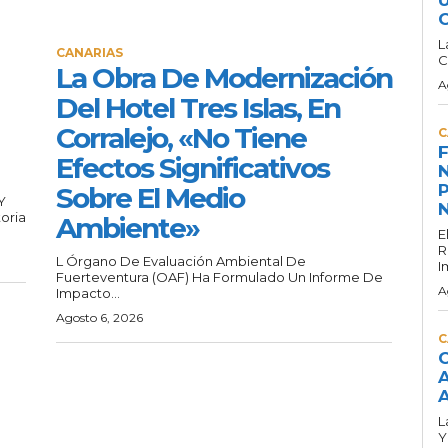
C
L
CANARIAS
C
La Obra De Modernización
A
Del Hotel Tres Islas, En
Corralejo, «no Tiene
C
F
Efectos Significativos
N
P
Sobre El Medio
Y
N
oria
Ambiente»
E
R
L Órgano De Evaluación Ambiental De
I
Fuerteventura (OAF) Ha Formulado Un Informe De
A
Impacto...
Agosto 6, 2026
C
C
A
A
L
Y