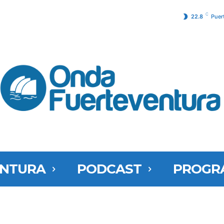
C
22.8
Puer
ENTURA
PODCAST
PROGR