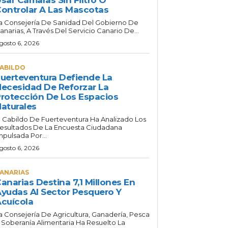
ontrolar A Las Mascotas
a Consejería De Sanidad Del Gobierno De
anarias, A Través Del Servicio Canario De...
gosto 6, 2026
ABILDO
uerteventura Defiende La
ecesidad De Reforzar La
rotección De Los Espacios
aturales
l Cabildo De Fuerteventura Ha Analizado Los
esultados De La Encuesta Ciudadana
mpulsada Por...
gosto 6, 2026
ANARIAS
anarias Destina 7,1 Millones En
yudas Al Sector Pesquero Y
cuícola
a Consejería De Agricultura, Ganadería, Pesca
 Soberanía Alimentaria Ha Resuelto La