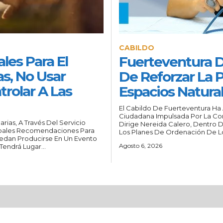
CABILDO
les Para El
Fuerteventura 
as, No Usar
De Reforzar La 
trolar A Las
Espacios Natura
El Cabildo De Fuerteventura Ha
Ciudadana Impulsada Por La Con
ias, A Través Del Servicio
Dirige Nereida Calero, Dentro D
cipales Recomendaciones Para
Los Planes De Ordenación De Lo
uedan Producirse En Un Evento
Agosto 6, 2026
endrá Lugar...