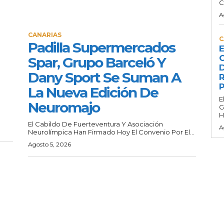
C
A
CANARIAS
C
Padilla Supermercados
E
C
Spar, Grupo Barceló Y
D
Dany Sport Se Suman A
R
P
La Nueva Edición De
E
Neuromajo
G
H
El Cabildo De Fuerteventura Y Asociación
A
Neurolímpica Han Firmado Hoy El Convenio Por El...
Agosto 5, 2026