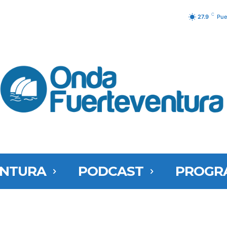
C
27.9
Pue
ENTURA
PODCAST
PROGR