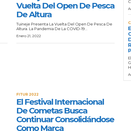
C
Vuelta Del Open De Pesca
A
De Altura
C
Tuineje Presenta La Vuelta Del Open De Pesca De
E
Altura. La Pandemia De La COVID-19...
C
Enero 21, 2022
D
R
P
E
G
H
A
FITUR 2022
El Festival Internacional
De Cometas Busca
Continuar Consolidándose
Como Marca