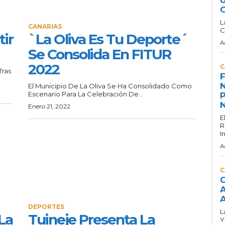
C
L
CANARIAS
C
tir
`La Oliva Es Tu Deporte´
A
Se Consolida En FITUR
2022
C
Tras
F
N
El Municipio De La Oliva Se Ha Consolidado Como
Escenario Para La Celebración De...
P
N
Enero 21, 2022
E
R
I
A
C
C
A
A
DEPORTES
L
La
Tuineje Presenta La
Y