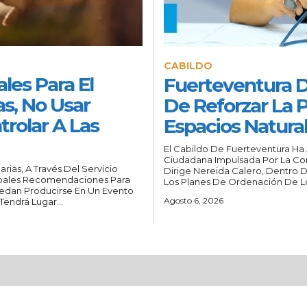
CABILDO
les Para El
Fuerteventura 
as, No Usar
De Reforzar La 
trolar A Las
Espacios Natura
El Cabildo De Fuerteventura Ha
Ciudadana Impulsada Por La Con
ias, A Través Del Servicio
Dirige Nereida Calero, Dentro D
cipales Recomendaciones Para
Los Planes De Ordenación De Lo
uedan Producirse En Un Evento
Agosto 6, 2026
endrá Lugar...