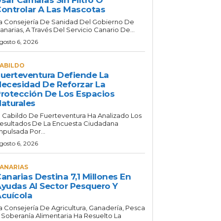
ontrolar A Las Mascotas
a Consejería De Sanidad Del Gobierno De
anarias, A Través Del Servicio Canario De...
gosto 6, 2026
ABILDO
uerteventura Defiende La
ecesidad De Reforzar La
rotección De Los Espacios
aturales
l Cabildo De Fuerteventura Ha Analizado Los
esultados De La Encuesta Ciudadana
mpulsada Por...
gosto 6, 2026
ANARIAS
anarias Destina 7,1 Millones En
yudas Al Sector Pesquero Y
cuícola
a Consejería De Agricultura, Ganadería, Pesca
 Soberanía Alimentaria Ha Resuelto La