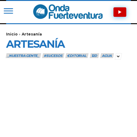
Inicio
Artesanía
ARTESANÍA
_NUESTRA GENTE_
#SUCESOS
€DITORIAL
12D
AGUA