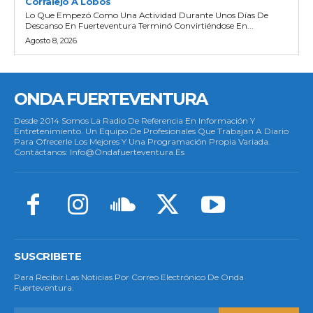
Corralejo A Lobos
Lo Que Empezó Como Una Actividad Durante Unos Días De
Descanso En Fuerteventura Terminó Convirtiéndose En...
Agosto 8, 2026
ONDA FUERTEVENTURA
Desde 2014 Somos La Radio De Referencia En Información Y
Entretenimiento. Un Equipo De Profesionales Que Trabajan A Diario
Para Ofrecerle Los Mejores Y Una Programación Propia Variada.
Contáctanos: Info@ondafuerteventura.es
SUSCRIBETE
Para Recibir Las Noticias Por Correo Electrónico De Onda
Fuerteventura.