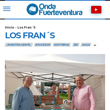
Inicio
Los Fran´S
LOS FRAN´S
_NUESTRA GENTE_
#SUCESOS
€DITORIAL
12D
AGUA