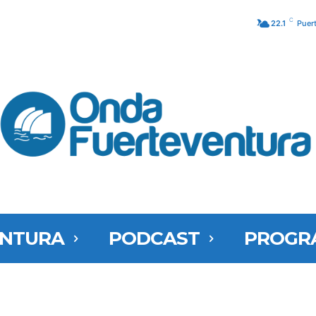
C
22.1
Puer
ENTURA
PODCAST
PROGR