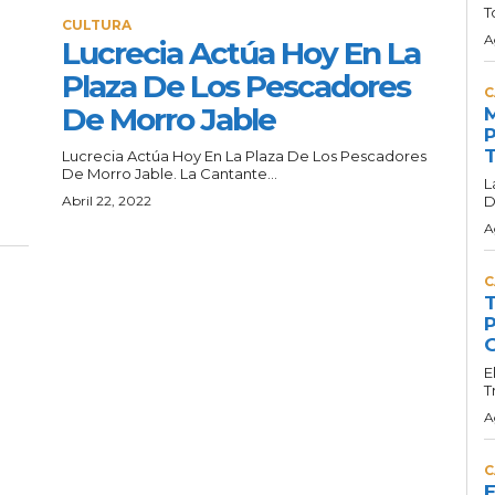
T
CULTURA
A
Lucrecia Actúa Hoy En La
Plaza De Los Pescadores
C
De Morro Jable
M
P
T
Lucrecia Actúa Hoy En La Plaza De Los Pescadores
De Morro Jable. La Cantante...
L
Abril 22, 2022
D
A
C
T
P
G
E
T
A
C
E