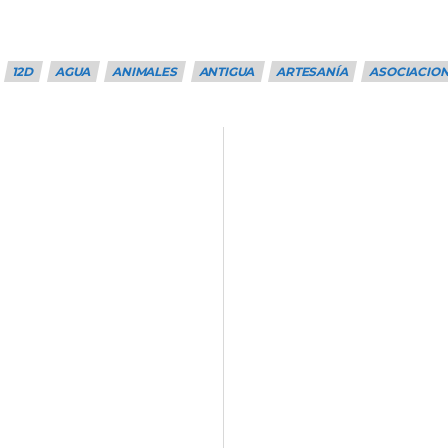
12D
AGUA
ANIMALES
ANTIGUA
ARTESANÍA
ASOCIACIO