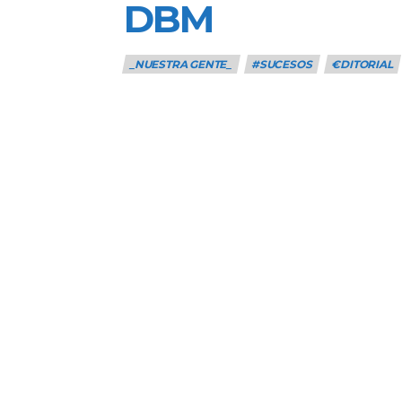
DBM
_NUESTRA GENTE_
#SUCESOS
€DITORIAL