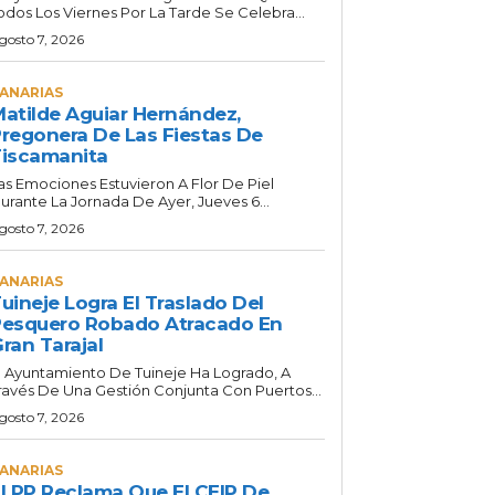
odos Los Viernes Por La Tarde Se Celebra...
gosto 7, 2026
ANARIAS
atilde Aguiar Hernández,
regonera De Las Fiestas De
iscamanita
as Emociones Estuvieron A Flor De Piel
urante La Jornada De Ayer, Jueves 6...
gosto 7, 2026
ANARIAS
uineje Logra El Traslado Del
esquero Robado Atracado En
ran Tarajal
l Ayuntamiento De Tuineje Ha Logrado, A
ravés De Una Gestión Conjunta Con Puertos...
gosto 7, 2026
ANARIAS
l PP Reclama Que El CEIP De