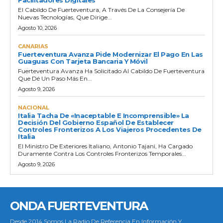
Facilitadores Digitales
El Cabildo De Fuerteventura, A Través De La Consejería De
Nuevas Tecnologías, Que Dirige...
Agosto 10, 2026
CANARIAS
Fuerteventura Avanza Pide Modernizar El Pago En Las
Guaguas Con Tarjeta Bancaria Y Móvil
Fuerteventura Avanza Ha Solicitado Al Cabildo De Fuerteventura
Que Dé Un Paso Más En...
Agosto 9, 2026
NACIONAL
Italia Tacha De «inaceptable E Incomprensible» La
Decisión Del Gobierno Español De Establecer
Controles Fronterizos A Los Viajeros Procedentes De
Italia
El Ministro De Exteriores Italiano, Antonio Tajani, Ha Cargado
Duramente Contra Los Controles Fronterizos Temporales...
Agosto 9, 2026
ONDA FUERTEVENTURA
Desde 2014 Somos La Radio De Referencia En Información Y