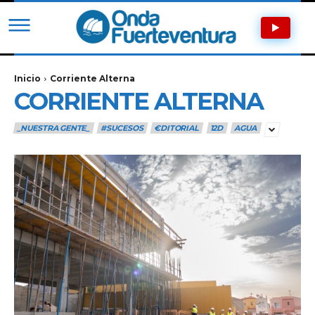
Inicio
Corriente Alterna
CORRIENTE ALTERNA
_NUESTRA GENTE_
#SUCESOS
€DITORIAL
12D
AGUA