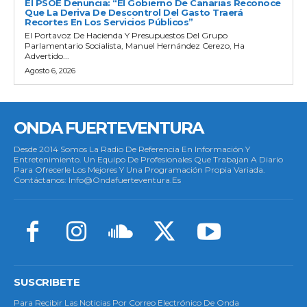
El PSOE Denuncia: “El Gobierno De Canarias Reconoce
Que La Deriva De Descontrol Del Gasto Traerá
Recortes En Los Servicios Públicos”
El Portavoz De Hacienda Y Presupuestos Del Grupo
Parlamentario Socialista, Manuel Hernández Cerezo, Ha
Advertido...
Agosto 6, 2026
ONDA FUERTEVENTURA
Desde 2014 Somos La Radio De Referencia En Información Y
Entretenimiento. Un Equipo De Profesionales Que Trabajan A Diario
Para Ofrecerle Los Mejores Y Una Programación Propia Variada.
Contáctanos: Info@ondafuerteventura.es
SUSCRIBETE
Para Recibir Las Noticias Por Correo Electrónico De Onda