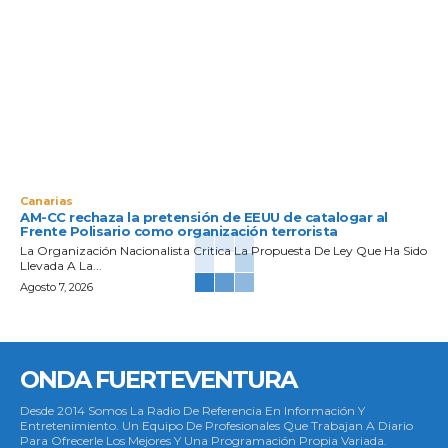
Canarias
AM-CC rechaza la pretensión de EEUU de catalogar al
Frente Polisario como organización terrorista
La Organización Nacionalista Critica La Propuesta De Ley Que Ha Sido
Llevada A La...
Agosto 7, 2026
ONDA FUERTEVENTURA
Desde 2014 Somos La Radio De Referencia En Información Y
Entretenimiento. Un Equipo De Profesionales Que Trabajan A Diario
Para Ofrecerle Los Mejores Y Una Programación Propia Variada.