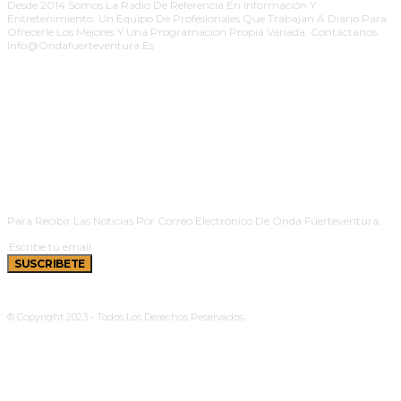
Desde 2014 Somos La Radio De Referencia En Información Y
Entretenimiento. Un Equipo De Profesionales Que Trabajan A Diario Para
Ofrecerle Los Mejores Y Una Programación Propia Variada. Contáctanos:
Info@ondafuerteventura.es
SUSCRIBETE
Para Recibir Las Noticias Por Correo Electrónico De Onda Fuerteventura.
SUSCRIBETE
© Copyright 2023 - Todos Los Derechos Reservados.
Política De Cookies
|
Aviso Legal
|
Privacidad