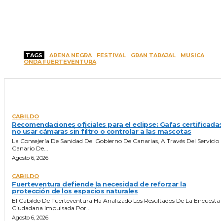
TAGS
ARENA NEGRA
FESTIVAL
GRAN TARAJAL
MUSICA
ONDA FUERTEVENTURA
ULTIMAS NOTICIAS
CABILDO
Recomendaciones oficiales para el eclipse: Gafas certificada
no usar cámaras sin filtro o controlar a las mascotas
La Consejería De Sanidad Del Gobierno De Canarias, A Través Del Servicio
Canario De...
Agosto 6, 2026
CABILDO
Fuerteventura defiende la necesidad de reforzar la
protección de los espacios naturales
El Cabildo De Fuerteventura Ha Analizado Los Resultados De La Encuesta
Ciudadana Impulsada Por...
Agosto 6, 2026