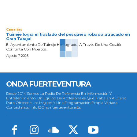
Canarias
Tuineje logra el traslado del pesquero robado atracado en
Gran Tarajal
El Ayuntamiento De Tuineje Ha Logrado, A Través De Una Gestión
Conjunta Con Puertos...
Agosto 7, 2026
ONDA FUERTEVENTURA
Desde 2014 Somos La Radio De Referencia En Información Y
Entretenimiento. Un Equipo De Profesionales Que Trabajan A Diario
Para Ofrecerle Los Mejores Y Una Programación Propia Variada.
Contáctanos: Info@ondafuerteventura.es