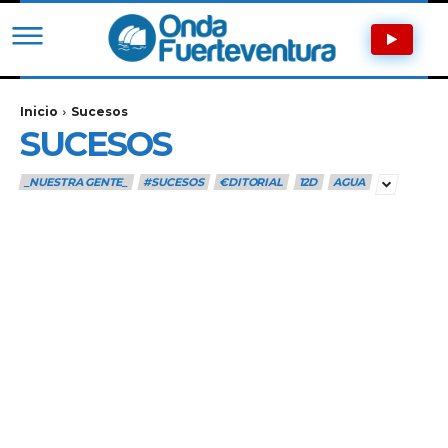
Inicio
Sucesos
SUCESOS
_NUESTRA GENTE_
#SUCESOS
€DITORIAL
12D
AGUA