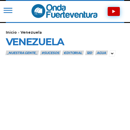
Inicio
Venezuela
VENEZUELA
_NUESTRA GENTE_
#SUCESOS
€DITORIAL
12D
AGUA