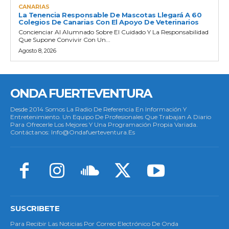
CANARIAS
La Tenencia Responsable De Mascotas Llegará A 60
Colegios De Canarias Con El Apoyo De Veterinarios
Concienciar Al Alumnado Sobre El Cuidado Y La Responsabilidad
Que Supone Convivir Con Un...
Agosto 8, 2026
ONDA FUERTEVENTURA
Desde 2014 Somos La Radio De Referencia En Información Y
Entretenimiento. Un Equipo De Profesionales Que Trabajan A Diario
Para Ofrecerle Los Mejores Y Una Programación Propia Variada.
Contáctanos: Info@ondafuerteventura.es
SUSCRIBETE
Para Recibir Las Noticias Por Correo Electrónico De Onda