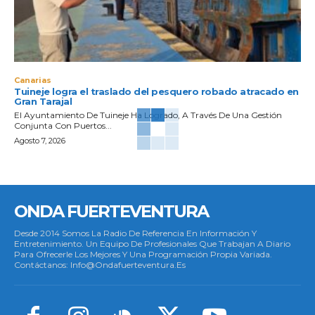
Canarias
Tuineje logra el traslado del pesquero robado atracado en
Gran Tarajal
El Ayuntamiento De Tuineje Ha Logrado, A Través De Una Gestión
Conjunta Con Puertos...
Agosto 7, 2026
ONDA FUERTEVENTURA
Desde 2014 Somos La Radio De Referencia En Información Y
Entretenimiento. Un Equipo De Profesionales Que Trabajan A Diario
Para Ofrecerle Los Mejores Y Una Programación Propia Variada.
Contáctanos: Info@ondafuerteventura.es