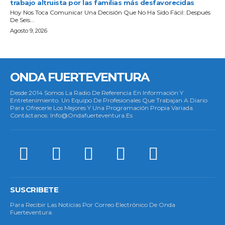
trabajo altruista por las familias más desfavorecidas
Hoy Nos Toca Comunicar Una Decisión Que No Ha Sido Fácil: Después
De Seis...
Agosto 9, 2026
ONDA FUERTEVENTURA
Desde 2014 Somos La Radio De Referencia En Información Y
Entretenimiento. Un Equipo De Profesionales Que Trabajan A Diario
Para Ofrecerle Los Mejores Y Una Programación Propia Variada.
Contáctanos: Info@ondafuerteventura.es
SUSCRIBETE
Para Recibir Las Noticias Por Correo Electrónico De Onda
Fuerteventura.