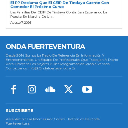
El PP Reclama Que El CEIP De Tindaya Cuente Con
Comedor El Próximo Curso
Las Familias Del CEIP De Tindaya Continúan Esperando La
Puesta En Marcha De Un...
Agosto 7, 2026
ONDA FUERTEVENTURA
Desde 2014 Somos La Radio De Referencia En Información Y
Entretenimiento. Un Equipo De Profesionales Que Trabajan A Diario
Para Ofrecerle Los Mejores Y Una Programación Propia Variada.
Contáctanos: Info@ondafuerteventura.es
SUSCRIBETE
Para Recibir Las Noticias Por Correo Electrónico De Onda
Fuerteventura.