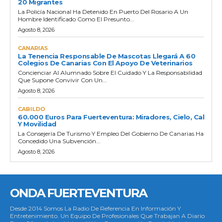
20 Migrantes
La Policía Nacional Ha Detenido En Puerto Del Rosario A Un
Hombre Identificado Como El Presunto...
Agosto 8, 2026
CANARIAS
La Tenencia Responsable De Mascotas Llegará A 60
Colegios De Canarias Con El Apoyo De Veterinarios
Concienciar Al Alumnado Sobre El Cuidado Y La Responsabilidad
Que Supone Convivir Con Un...
Agosto 8, 2026
CABILDO
60.000 Euros Para Fuerteventura: Miradores, Cielo, Cal
Y Movilidad
La Consejería De Turismo Y Empleo Del Gobierno De Canarias Ha
Concedido Una Subvención...
Agosto 8, 2026
ONDA FUERTEVENTURA
Desde 2014 Somos La Radio De Referencia En Información Y
Entretenimiento. Un Equipo De Profesionales Que Trabajan A Diario