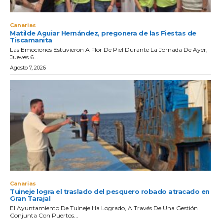
Canarias
Matilde Aguiar Hernández, pregonera de las Fiestas de
Tiscamanita
Las Emociones Estuvieron A Flor De Piel Durante La Jornada De Ayer,
Jueves 6...
Agosto 7, 2026
Canarias
Tuineje logra el traslado del pesquero robado atracado en
Gran Tarajal
El Ayuntamiento De Tuineje Ha Logrado, A Través De Una Gestión
Conjunta Con Puertos...