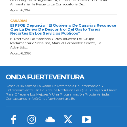
Alimentaria Ha Resuelto La Convocatoria De...
Agosto 6, 2026
CANARIAS
El PSOE Denuncia: “El Gobierno De Canarias Reconoce
Que La Deriva De Descontrol Del Gasto Traerá
Recortes En Los Servicios Públicos”
El Portavoz De Hacienda Y Presupuestos Del Grupo
Parlamentario Socialista, Manuel Hernández Cerezo, Ha
Advertido...
Agosto 6, 2026
ONDA FUERTEVENTURA
Desde 2014 Somos La Radio De Referencia En Información Y
Entretenimiento. Un Equipo De Profesionales Que Trabajan A Diario
Para Ofrecerle Los Mejores Y Una Programación Propia Variada.
Contáctanos: Info@ondafuerteventura.es