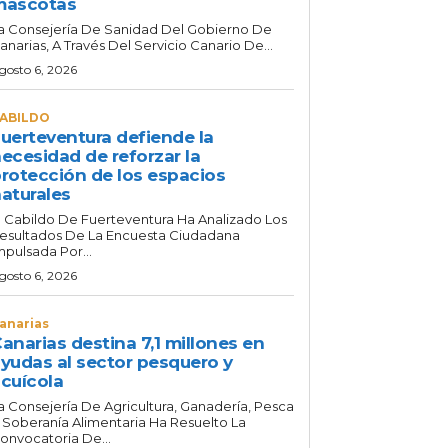
mascotas
a Consejería De Sanidad Del Gobierno De
anarias, A Través Del Servicio Canario De...
gosto 6, 2026
ABILDO
uerteventura defiende la
ecesidad de reforzar la
rotección de los espacios
aturales
l Cabildo De Fuerteventura Ha Analizado Los
esultados De La Encuesta Ciudadana
mpulsada Por...
gosto 6, 2026
anarias
anarias destina 7,1 millones en
yudas al sector pesquero y
cuícola
a Consejería De Agricultura, Ganadería, Pesca
 Soberanía Alimentaria Ha Resuelto La
onvocatoria De...