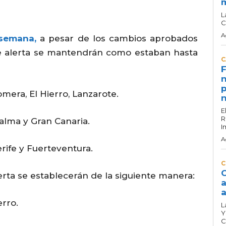
L
C
A
 semana,
a pesar de los cambios aprobados
de alerta se mantendrán como estaban hasta
C
F
n
p
omera, El Hierro, Lanzarote.
n
E
R
Palma y Gran Canaria.
I
A
erife y Fuerteventura.
C
C
erta se establecerán de la siguiente manera:
a
a
erro.
L
Y
C