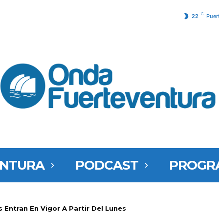
C
22
Puer
ENTURA
PODCAST
PROGR
 Entran En Vigor A Partir Del Lunes