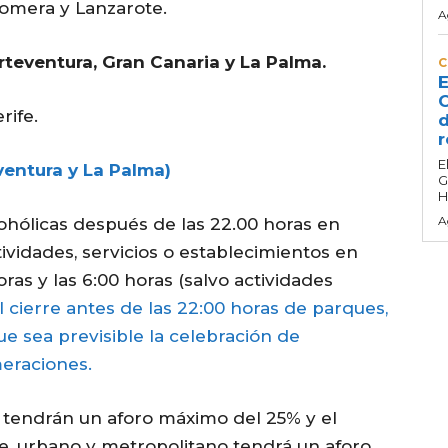
Gomera y Lanzarote.
A
erteventura, Gran Canaria y La Palma.
C
E
C
rife.
d
r
E
eventura y La Palma)
G
H
A
ohólicas después de las 22.00 horas en
ividades, servicios o establecimientos en
ras y las 6:00 horas (salvo actividades
cierre antes de las 22:00 horas de parques,
ue sea previsible la celebración de
eraciones.
 tendrán un aforo máximo del 25% y el
re, urbano y metropolitano tendrá un aforo