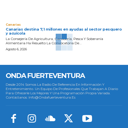
Canarias
Canarias destina 7,1 millones en ayudas al sector pesquero
y acuícola
La Consejería De Agricultura, Ganadería, Pesca Y Soberanía
Alimentaria Ha Resuelto La Convocatoria De...
Agosto 6, 2026
ONDA FUERTEVENTURA
Desde 2014 Somos La Radio De Referencia En Información Y
Entretenimiento. Un Equipo De Profesionales Que Trabajan A Diario
Para Ofrecerle Los Mejores Y Una Programación Propia Variada.
Contáctanos: Info@ondafuerteventura.es