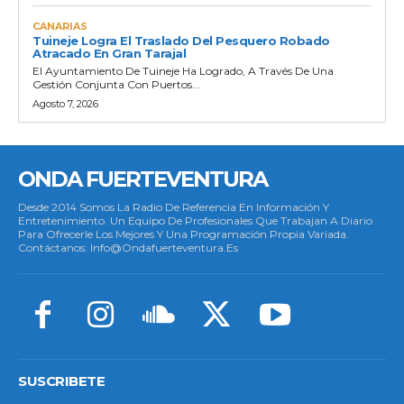
CANARIAS
Tuineje Logra El Traslado Del Pesquero Robado
Atracado En Gran Tarajal
El Ayuntamiento De Tuineje Ha Logrado, A Través De Una
Gestión Conjunta Con Puertos...
Agosto 7, 2026
ONDA FUERTEVENTURA
Desde 2014 Somos La Radio De Referencia En Información Y
Entretenimiento. Un Equipo De Profesionales Que Trabajan A Diario
Para Ofrecerle Los Mejores Y Una Programación Propia Variada.
Contáctanos: Info@ondafuerteventura.es
SUSCRIBETE