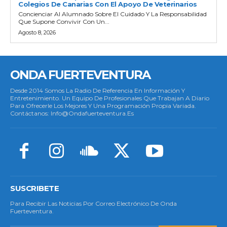
Colegios De Canarias Con El Apoyo De Veterinarios
Concienciar Al Alumnado Sobre El Cuidado Y La Responsabilidad
Que Supone Convivir Con Un...
Agosto 8, 2026
ONDA FUERTEVENTURA
Desde 2014 Somos La Radio De Referencia En Información Y
Entretenimiento. Un Equipo De Profesionales Que Trabajan A Diario
Para Ofrecerle Los Mejores Y Una Programación Propia Variada.
Contáctanos: Info@ondafuerteventura.es
SUSCRIBETE
Para Recibir Las Noticias Por Correo Electrónico De Onda
Fuerteventura.