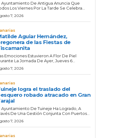
l Ayuntamiento De Antigua Anuncia Que
odos Los Viernes Por La Tarde Se Celebra...
gosto 7, 2026
anarias
atilde Aguiar Hernández,
regonera de las Fiestas de
iscamanita
as Emociones Estuvieron A Flor De Piel
urante La Jornada De Ayer, Jueves 6...
gosto 7, 2026
anarias
uineje logra el traslado del
esquero robado atracado en Gran
arajal
l Ayuntamiento De Tuineje Ha Logrado, A
ravés De Una Gestión Conjunta Con Puertos...
gosto 7, 2026
anarias