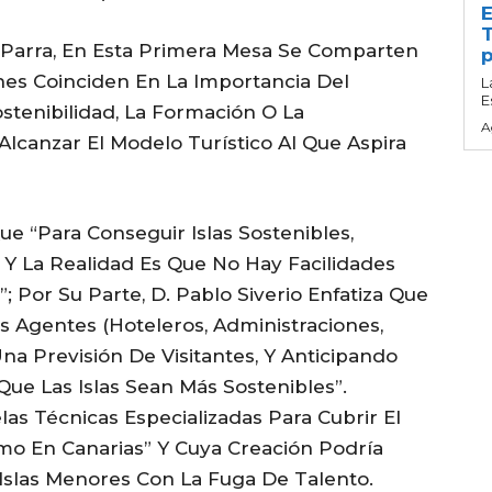
E
T
 Parra, En Esta Primera Mesa Se Comparten
p
es Coinciden En La Importancia Del
L
E
stenibilidad, La Formación O La
A
Alcanzar El Modelo Turístico Al Que Aspira
e “para Conseguir Islas Sostenibles,
Y La Realidad Es Que No Hay Facilidades
”; Por Su Parte, D. Pablo Siverio Enfatiza Que
s Agentes (hoteleros, Administraciones,
a Previsión De Visitantes, Y Anticipando
ue Las Islas Sean Más Sostenibles”.
las Técnicas Especializadas Para Cubrir El
mo En Canarias” Y Cuya Creación Podría
 Islas Menores Con La Fuga De Talento.