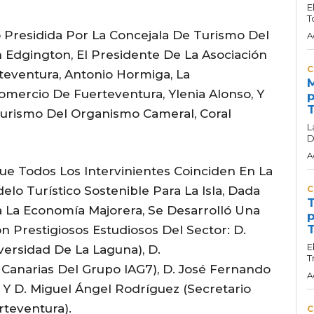
E
T
o Presidida Por La Concejala De Turismo Del
A
Edgington, El Presidente De La Asociación
C
teventura, Antonio Hormiga, La
M
mercio De Fuerteventura, Ylenia Alonso, Y
p
T
Turismo Del Organismo Cameral, Coral
L
D
A
Que Todos Los Intervinientes Coinciden En La
lo Turístico Sostenible Para La Isla, Dada
C
T
a La Economía Majorera, Se Desarrolló Una
p
T
 Prestigiosos Estudiosos Del Sector: D.
E
versidad De La Laguna), D.
T
 Canarias Del Grupo IAG7), D. José Fernando
A
 Y D. Miguel Ángel Rodríguez (secretario
rteventura).
C