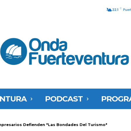
C
22.1
Puer
ENTURA
PODCAST
PROGR
presarios Defienden "las Bondades Del Turismo"