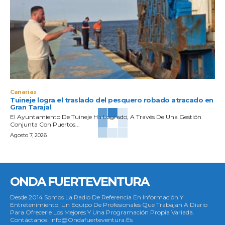
Canarias
Tuineje logra el traslado del pesquero robado atracado en
Gran Tarajal
El Ayuntamiento De Tuineje Ha Logrado, A Través De Una Gestión
Conjunta Con Puertos...
Agosto 7, 2026
ONDA FUERTEVENTURA
Desde 2014 Somos La Radio De Referencia En Información Y
Entretenimiento. Un Equipo De Profesionales Que Trabajan A Diario
Para Ofrecerle Los Mejores Y Una Programación Propia Variada.
Contáctanos: Info@ondafuerteventura.es