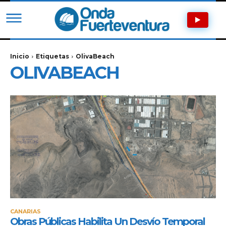
Inicio
Etiquetas
OlivaBeach
OLIVABEACH
CANARIAS
Obras Públicas Habilita Un Desvío Temporal