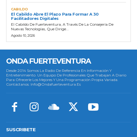
CABILDO
El Cabildo Abre El Plazo Para Formar A 30
Facilitadores Digitales
El Cabildo De Fuerteventura, A Través De La Consejería De
Nuevas Tecnologías, Que Dirige...
Agosto 10, 2026
ONDA FUERTEVENTURA
Desde 2014 Somos La Radio De Referencia En Información Y
Entretenimiento. Un Equipo De Profesionales Que Trabajan A Diario
Para Ofrecerle Los Mejores Y Una Programación Propia Variada.
Contáctanos: Info@ondafuerteventura.es
SUSCRIBETE