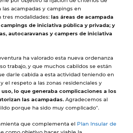
ne por objetivo la fijación de criterios de
 a las acampadas y campings en
n tres modalidades:
las áreas de acampada
s campings de iniciativa pública y privada; y
as, autocaravanas y campers de iniciativa
teventura ha valorado esta nueva ordenanza
o trabajo, y que muchos cabildos se están
e darle cabida a esta actividad teniendo en
 el respeto a las zonas residenciales y
l uso, lo que generaba complicaciones a los
utorizan las acampadas.
Agradecemos al
bildo porque ha sido muy complicado”.
ramienta que complementa el
Plan Insular de
ne como objetivo hacer viable la