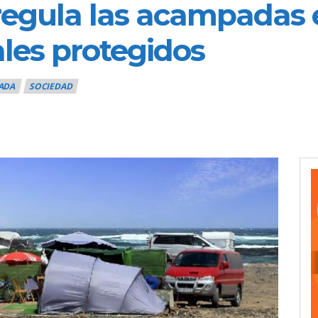
regula las acampadas e
les protegidos
ADA
SOCIEDAD