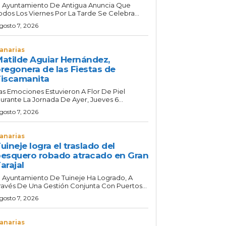
l Ayuntamiento De Antigua Anuncia Que
odos Los Viernes Por La Tarde Se Celebra...
gosto 7, 2026
anarias
atilde Aguiar Hernández,
regonera de las Fiestas de
iscamanita
as Emociones Estuvieron A Flor De Piel
urante La Jornada De Ayer, Jueves 6...
gosto 7, 2026
anarias
uineje logra el traslado del
esquero robado atracado en Gran
arajal
l Ayuntamiento De Tuineje Ha Logrado, A
ravés De Una Gestión Conjunta Con Puertos...
gosto 7, 2026
anarias