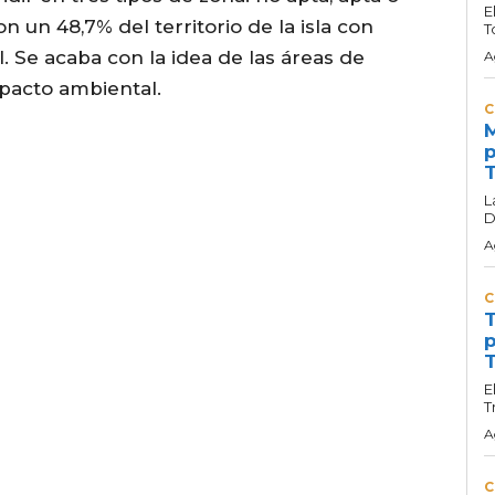
E
n un 48,7% del territorio de la isla con
T
. Se acaba con la idea de las áreas de
A
pacto ambiental.
C
M
p
T
L
D
A
C
T
p
T
E
T
A
C