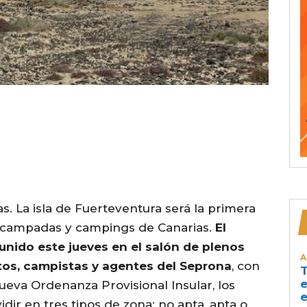
. La isla de Fuerteventura será la primera
s acampadas y campings de Canarias.
El
unido este jueves en el salón de plenos
A
tos, campistas y agentes del Seprona
, con
T
e
nueva Ordenanza Provisional Insular, los
e
dir en tres tipos de zona: no apta, apta o