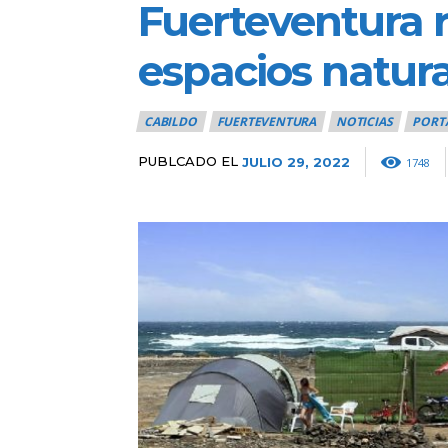
Fuerteventura 
espacios natura
CABILDO
FUERTEVENTURA
NOTICIAS
PORT
PUBLCADO EL
JULIO 29, 2022
1748