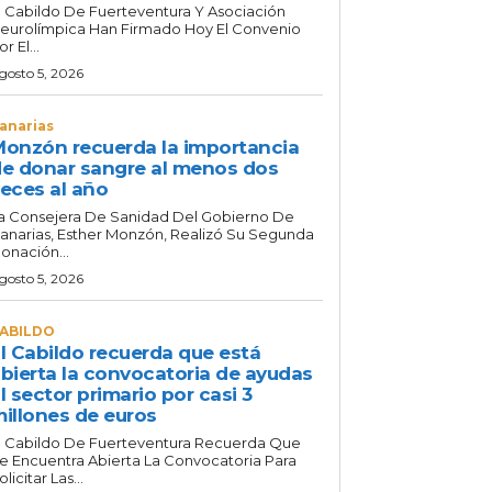
l Cabildo De Fuerteventura Y Asociación
eurolímpica Han Firmado Hoy El Convenio
or El...
gosto 5, 2026
anarias
onzón recuerda la importancia
e donar sangre al menos dos
eces al año
a Consejera De Sanidad Del Gobierno De
anarias, Esther Monzón, Realizó Su Segunda
onación...
gosto 5, 2026
ABILDO
l Cabildo recuerda que está
bierta la convocatoria de ayudas
l sector primario por casi 3
illones de euros
l Cabildo De Fuerteventura Recuerda Que
e Encuentra Abierta La Convocatoria Para
olicitar Las...