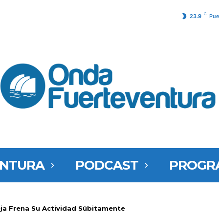
C
23.9
Pue
ENTURA
PODCAST
PROGR
eja Frena Su Actividad Súbitamente