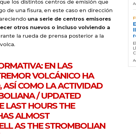
 que los distintos centros de emisión que
A
o de una fisura, en este caso en dirección
pareciendo
una serie de centros emisores
F
E
ecer otros nuevos o incluso volviendo a
l
r
durante la rueda de prensa posterior a la
E
volca.
L
C
A
ORMATIVA: EN LAS
 TREMOR VOLCÁNICO HA
, ASÍ COMO LA ACTIVIDAD
BOLIANA / UPDATED
HE LAST HOURS THE
HAS ALMOST
ELL AS THE STROMBOLIAN