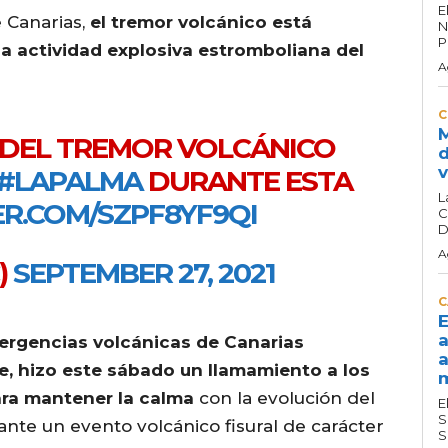
E
e Canarias,
el tremor volcánico está
N
P
la actividad explosiva estromboliana del
A
C
M
 DEL TREMOR VOLCÁNICO
d
v
#LAPALMA
DURANTE ESTA
L
ER.COM/SZPF8YF9QI
C
D
A
)
SEPTEMBER 27, 2021
C
E
a
mergencias volcánicas de Canarias
a
e, hizo este sábado un llamamiento a los
m
ara mantener la calma
con la evolución del
E
S
nte un evento volcánico fisural de carácter
S