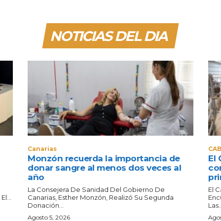
NOTICIAS DEL DIA
Canarias
CAB
Monzón recuerda la importancia de
El 
donar sangre al menos dos veces al
co
año
pri
La Consejera De Sanidad Del Gobierno De
El 
l...
Canarias, Esther Monzón, Realizó Su Segunda
Enc
Donación...
Las..
Agosto 5, 2026
Agos