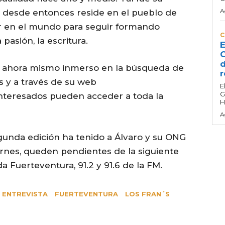
A
ue desde entonces reside en el pueblo de
r en el mundo para seguir formando
C
pasión, la escritura.
E
C
d
a ahora mismo inmerso en la búsqueda de
r
s y a través de su web
E
G
interesados pueden acceder a toda la
H
A
gunda edición ha tenido a Álvaro y su ONG
ernes, queden pendientes de la siguiente
a Fuerteventura, 91.2 y 91.6 de la FM.
ENTREVISTA
FUERTEVENTURA
LOS FRAN´S