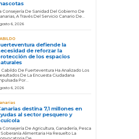
mascotas
a Consejería De Sanidad Del Gobierno De
anarias, A Través Del Servicio Canario De...
gosto 6, 2026
ABILDO
uerteventura defiende la
ecesidad de reforzar la
rotección de los espacios
aturales
l Cabildo De Fuerteventura Ha Analizado Los
esultados De La Encuesta Ciudadana
mpulsada Por...
gosto 6, 2026
anarias
anarias destina 7,1 millones en
yudas al sector pesquero y
cuícola
a Consejería De Agricultura, Ganadería, Pesca
 Soberanía Alimentaria Ha Resuelto La
onvocatoria De...