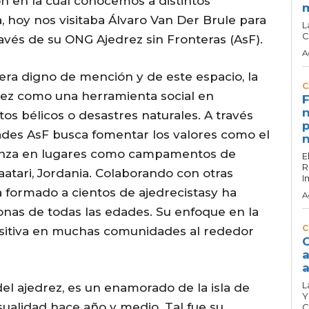
ón en la cuál conocemos a distintos
, hoy nos visitaba Álvaro Van Der Brule para
L
C
través de su ONG Ajedrez sin Fronteras (AsF).
A
F era digno de mención y de este espacio, la
C
ez como una herramienta social en
F
n
os bélicos o desastres naturales. A través
p
ades AsF busca fomentar los valores como el
n
eranza en lugares como campamentos de
E
R
aatari, Jordania. Colaborando con otras
I
 formado a cientos de ajedrecistasy ha
A
onas de todas las edades. Su enfoque en la
C
ositiva en muchas comunidades al rededor
C
a
a
L
l ajedrez, es un enamorado de la isla de
Y
sualidad hace año y medio. Tal fue su
C