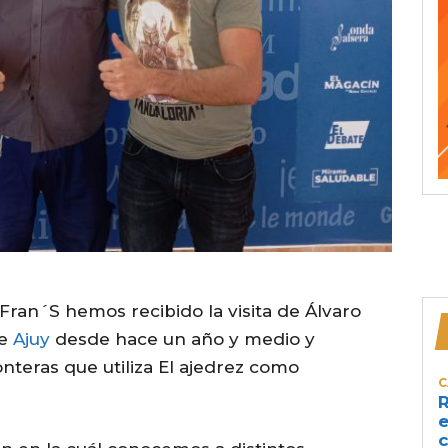
ran´S hemos recibido la visita de Álvaro
de
Ajuy
desde hace un año y medio y
nteras que utiliza El ajedrez como
C
R
e
c