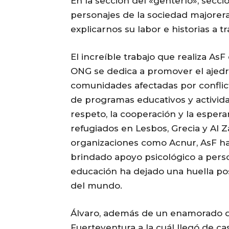
En la sección del «genterío», secci
personajes de la sociedad majorera
explicarnos su labor e historias a 
El increíble trabajo que realiza As
ONG se dedica a promover el ajedr
comunidades afectadas por conflict
de programas educativos y activid
respeto, la cooperación y la esp
refugiados en Lesbos, Grecia y Al Z
organizaciones como Acnur, AsF ha
brindado apoyo psicológico a pers
educación ha dejado una huella p
del mundo.
Álvaro, además de un enamorado de
Fuerteventura a la cuál llegó de ca