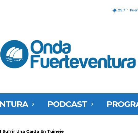
C
25.7
Puer
ENTURA
PODCAST
PROGR
l Sufrir Una Caída En Tuineje