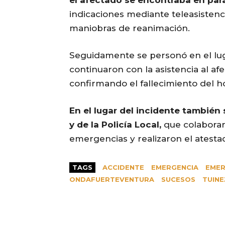
el afectado se encontraba en para
indicaciones mediante teleasistenc
maniobras de reanimación.
Seguidamente se personó en el lug
continuaron con la asistencia al af
confirmando el fallecimiento del 
En el lugar del incidente también 
y de la Policía Local,
que colaborar
emergencias y realizaron el atest
TAGS
ACCIDENTE
EMERGENCIA
EMER
ONDAFUERTEVENTURA
SUCESOS
TUINE