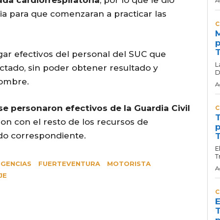
da cardiorrespiratoria
, por lo que le dio
A
ia para que comenzaran a practicar las
C
M
p
T
ar efectivos del personal del SUC que
L
ectado, sin poder obtener resultado y
D
hombre.
A
se personaron efectivos de la Guardia Civil
C
T
on con el resto de los recursos de
p
ado correspondiente.
T
E
T
GENCIAS
FUERTEVENTURA
MOTORISTA
A
JE
C
E
T