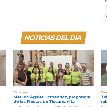
p
L
E
A
NOTICIAS DEL DIA
Canarias
Can
Matilde Aguiar Hernández, pregonera
Tui
de las Fiestas de Tiscamanita
ro