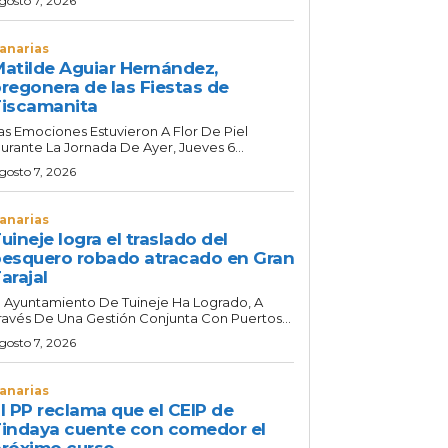
gosto 7, 2026
anarias
atilde Aguiar Hernández,
regonera de las Fiestas de
iscamanita
as Emociones Estuvieron A Flor De Piel
urante La Jornada De Ayer, Jueves 6...
gosto 7, 2026
anarias
uineje logra el traslado del
esquero robado atracado en Gran
arajal
l Ayuntamiento De Tuineje Ha Logrado, A
ravés De Una Gestión Conjunta Con Puertos...
gosto 7, 2026
anarias
l PP reclama que el CEIP de
indaya cuente con comedor el