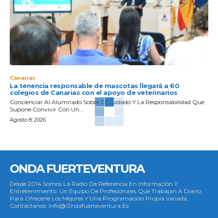
Canarias
La tenencia responsable de mascotas llegará a 60
colegios de Canarias con el apoyo de veterinarios
Concienciar Al Alumnado Sobre El Cuidado Y La Responsabilidad Que
Supone Convivir Con Un...
Agosto 8, 2026
ONDA FUERTEVENTURA
Desde 2014 Somos La Radio De Referencia En Información Y
Entretenimiento. Un Equipo De Profesionales Que Trabajan A Diario
Para Ofrecerle Los Mejores Y Una Programación Propia Variada.
Contáctanos: Info@ondafuerteventura.es