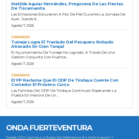
Matilde Aguiar Hernández, Pregonera De Las Fiestas
De Tiscamanita
Las Emociones Estuvieron A Flor De Piel Durante La Jornada De
Ayer, Jueves 6...
Agosto 7, 2026
CANARIAS
Tuineje Logra El Traslado Del Pesquero Robado
Atracado En Gran Tarajal
El Ayuntamiento De Tuineje Ha Logrado, A Través De Una
Gestión Conjunta Con Puertos...
Agosto 7, 2026
CANARIAS
El PP Reclama Que El CEIP De Tindaya Cuente Con
Comedor El Próximo Curso
Las Familias Del CEIP De Tindaya Continúan Esperando La
Puesta En Marcha De Un...
Agosto 7, 2026
ONDA FUERTEVENTURA
Desde 2014 Somos La Radio De Referencia En Información Y