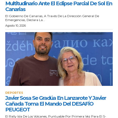
Multitudinario Ante El Eclipse Parcial De Sol En
Canarias
El Gobierno De Canarias, A Través De La Dirección General De
Emergencias, Declara La...
Agosto 10, 2026
DEPORTES
Javier Sosa Se Gradúa En Lanzarote Y Javier
Cañada Toma El Mando Del DESAFÍO
PEUGEOT
El Rally Isla De Los Volcanes, Puntuable Por Primera Vez Para El S-