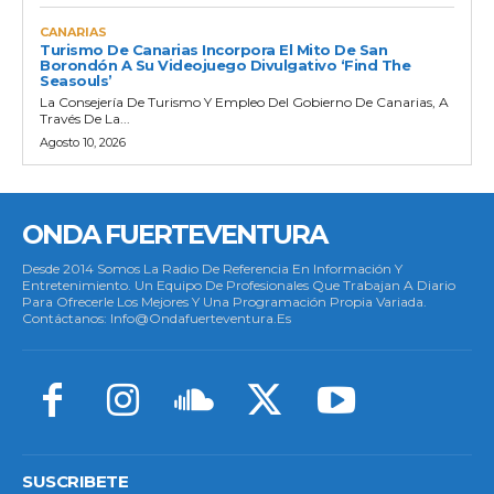
CANARIAS
Turismo De Canarias Incorpora El Mito De San
Borondón A Su Videojuego Divulgativo ‘Find The
Seasouls’
La Consejería De Turismo Y Empleo Del Gobierno De Canarias, A
Través De La...
Agosto 10, 2026
ONDA FUERTEVENTURA
Desde 2014 Somos La Radio De Referencia En Información Y
Entretenimiento. Un Equipo De Profesionales Que Trabajan A Diario
Para Ofrecerle Los Mejores Y Una Programación Propia Variada.
Contáctanos: Info@ondafuerteventura.es
SUSCRIBETE