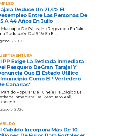
MPLEO
ájara Reduce Un 21,4% El
esempleo Entre Las Personas De
5 A 44 Años En Julio
l Municipio De Pájara Ha Registrado En Julio
na Reducción Del 9,1% En El...
gosto 6, 2026
UERTEVENTURA
l PP Exige La Retirada Inmediata
el Pesquero DeGran Tarajal Y
enuncia Que El Estado Utilice
lmunicipio Como El “vertedero
e Canarias”
l Partido Popular De Tuineje Ha Exigido La
etirada Inmediata Del Pesquero Aali,
tracado...
gosto 6, 2026
ABILDO
l Cabildo Incorpora Más De 10
illones De Euros Para Fortalecer