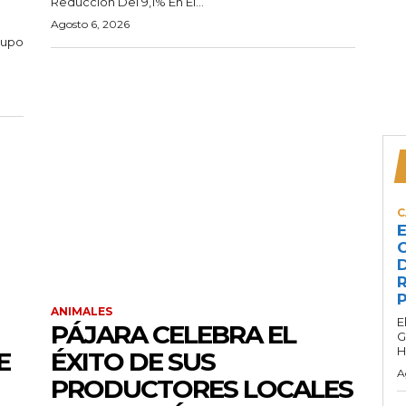
Reducción Del 9,1% En El...
Agosto 6, 2026
rupo
C
E
C
D
R
P
ANIMALES
E
PÁJARA CELEBRA EL
G
H
E
ÉXITO DE SUS
A
PRODUCTORES LOCALES