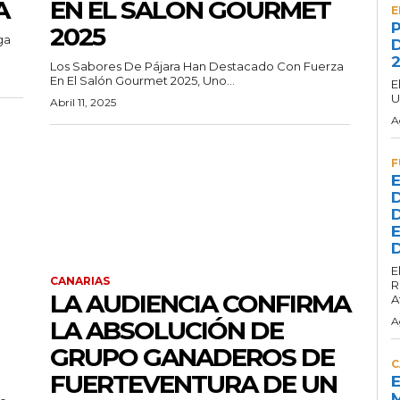
A
EN EL SALÓN GOURMET
E
P
2025
ga
D
2
Los Sabores De Pájara Han Destacado Con Fuerza
En El Salón Gourmet 2025, Uno...
E
U
Abril 11, 2025
A
F
E
D
D
E
D
E
CANARIAS
R
LA AUDIENCIA CONFIRMA
A
A
LA ABSOLUCIÓN DE
GRUPO GANADEROS DE
C
FUERTEVENTURA DE UN
E
M