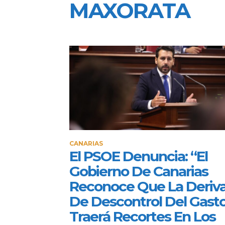
MAXORATA
CANARIAS
El PSOE Denuncia: “El
Gobierno De Canarias
Reconoce Que La Deriv
De Descontrol Del Gast
Traerá Recortes En Los