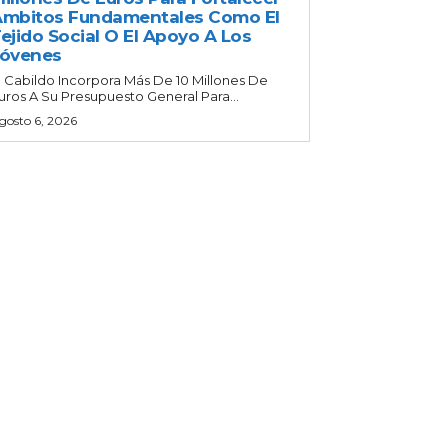
mbitos Fundamentales Como El
ejido Social O El Apoyo A Los
Jóvenes
l Cabildo Incorpora Más De 10 Millones De
uros A Su Presupuesto General Para...
gosto 6, 2026