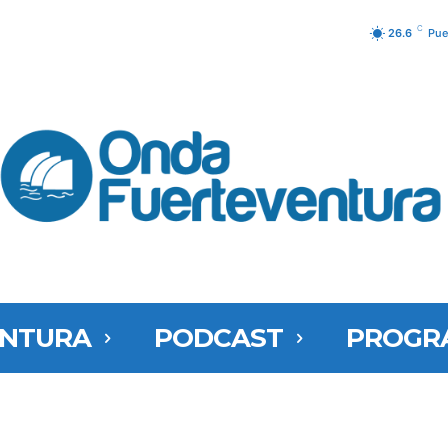
C
26.6
Pue
ENTURA
PODCAST
PROGR