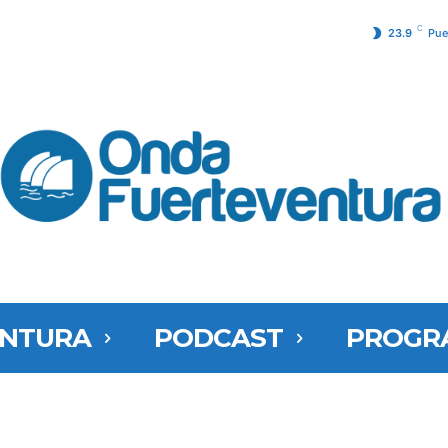
C
23.9
Pue
ENTURA
PODCAST
PROGR