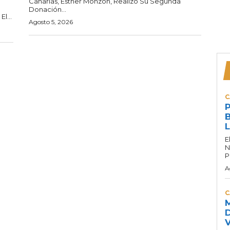
Canarias, Esther Monzón, Realizó Su Segunda
Donación...
l...
Agosto 5, 2026
C
P
B
L
E
N
P
A
C
M
D
V