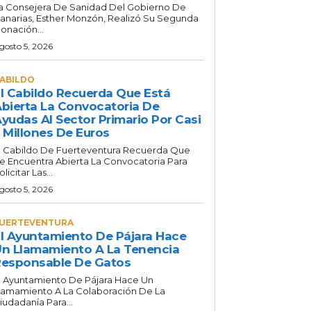
a Consejera De Sanidad Del Gobierno De
anarias, Esther Monzón, Realizó Su Segunda
onación...
gosto 5, 2026
ABILDO
l Cabildo Recuerda Que Está
bierta La Convocatoria De
yudas Al Sector Primario Por Casi
 Millones De Euros
l Cabildo De Fuerteventura Recuerda Que
e Encuentra Abierta La Convocatoria Para
olicitar Las...
gosto 5, 2026
UERTEVENTURA
l Ayuntamiento De Pájara Hace
n Llamamiento A La Tenencia
esponsable De Gatos
l Ayuntamiento De Pájara Hace Un
lamamiento A La Colaboración De La
iudadanía Para...