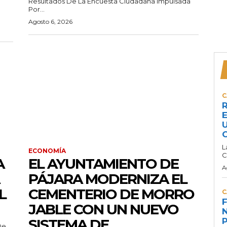
Resultados De La Encuesta Ciudadana Impulsada
Por...
Agosto 6, 2026
C
R
E
U
C
L
ECONOMÍA
C
A
EL AYUNTAMIENTO DE
A
PÁJARA MODERNIZA EL
L
CEMENTERIO DE MORRO
C
F
JABLE CON UN NUEVO
N
SISTEMA DE
P
De