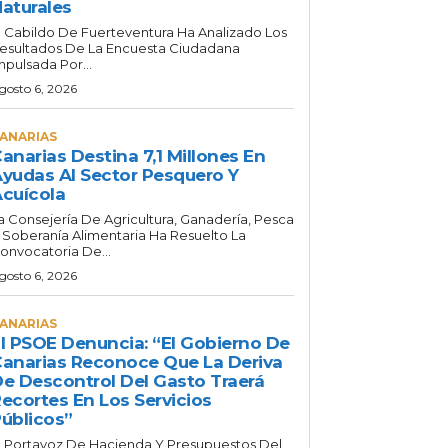
aturales
l Cabildo De Fuerteventura Ha Analizado Los
esultados De La Encuesta Ciudadana
mpulsada Por...
gosto 6, 2026
ANARIAS
anarias Destina 7,1 Millones En
yudas Al Sector Pesquero Y
cuícola
a Consejería De Agricultura, Ganadería, Pesca
 Soberanía Alimentaria Ha Resuelto La
onvocatoria De...
gosto 6, 2026
ANARIAS
l PSOE Denuncia: “El Gobierno De
anarias Reconoce Que La Deriva
e Descontrol Del Gasto Traerá
ecortes En Los Servicios
úblicos”
l Portavoz De Hacienda Y Presupuestos Del