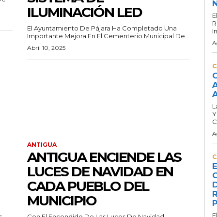
N
ILUMINACIÓN LED
E
R
El Ayuntamiento De Pájara Ha Completado Una
I
Importante Mejora En El Cementerio Municipal De...
A
Abril 10, 2025
C
C
A
A
L
Y
C
A
ANTIGUA
ANTIGUA ENCIENDE LAS
C
E
LUCES DE NAVIDAD EN
C
CADA PUEBLO DEL
D
R
MUNICIPIO
P
E
s
Con El Encendido De Las Luces De Navidad,