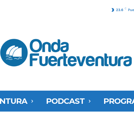
C
23.6
Pue
ENTURA
PODCAST
PROGR