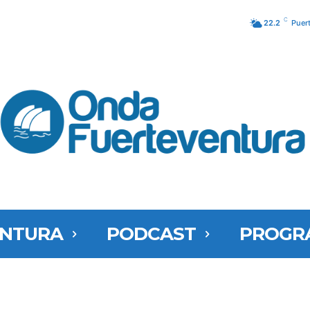
C
22.2
Puer
ENTURA
PODCAST
PROGR