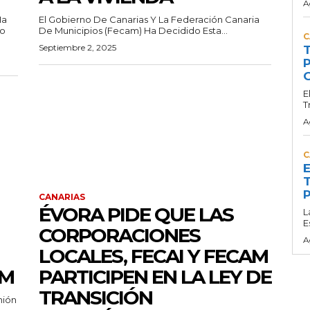
A
Ha
El Gobierno De Canarias Y La Federación Canaria
zo
De Municipios (Fecam) Ha Decidido Esta...
C
Septiembre 2, 2025
T
P
G
E
T
A
C
E
T
P
CANARIAS
ÉVORA PIDE QUE LAS
L
E
CORPORACIONES
A
LOCALES, FECAI Y FECAM
AM
PARTICIPEN EN LA LEY DE
TRANSICIÓN
nión