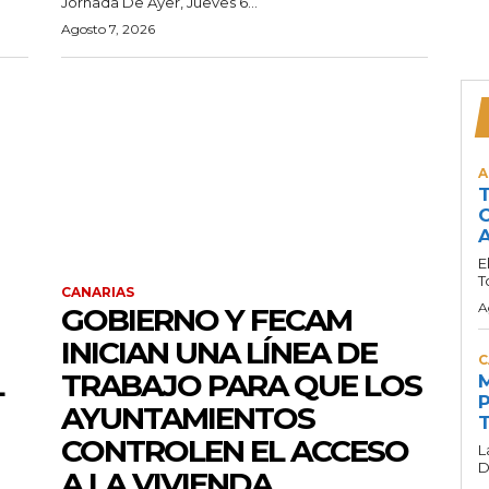
Jornada De Ayer, Jueves 6...
Agosto 7, 2026
A
T
C
A
E
T
CANARIAS
A
GOBIERNO Y FECAM
INICIAN UNA LÍNEA DE
C
L
TRABAJO PARA QUE LOS
M
P
AYUNTAMIENTOS
T
CONTROLEN EL ACCESO
L
D
A LA VIVIENDA