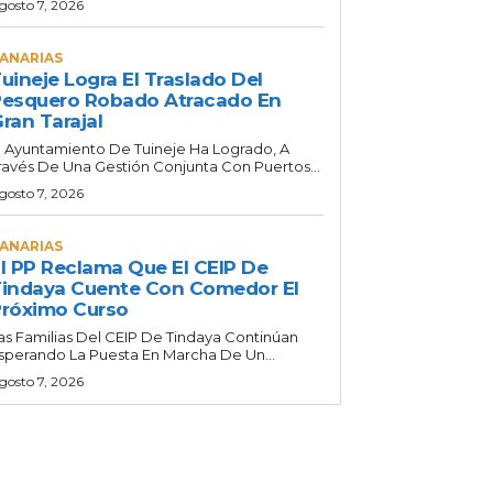
gosto 7, 2026
ANARIAS
uineje Logra El Traslado Del
esquero Robado Atracado En
ran Tarajal
l Ayuntamiento De Tuineje Ha Logrado, A
ravés De Una Gestión Conjunta Con Puertos...
gosto 7, 2026
ANARIAS
l PP Reclama Que El CEIP De
indaya Cuente Con Comedor El
róximo Curso
as Familias Del CEIP De Tindaya Continúan
sperando La Puesta En Marcha De Un...
gosto 7, 2026