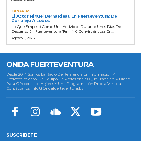
CANARIAS
El Actor Miguel Bernardeau En Fuerteventura: De
Corralejo A Lobos
Lo Que Empezó Como Una Actividad Durante Unos Días De
Descanso En Fuerteventura Terminó Convirtiéndose En...
Agosto 8, 2026
ONDA FUERTEVENTURA
Desde 2014 Somos La Radio De Referencia En Información Y
Entretenimiento. Un Equipo De Profesionales Que Trabajan A Diario
Para Ofrecerle Los Mejores Y Una Programación Propia Variada.
Contáctanos: Info@ondafuerteventura.es
SUSCRIBETE