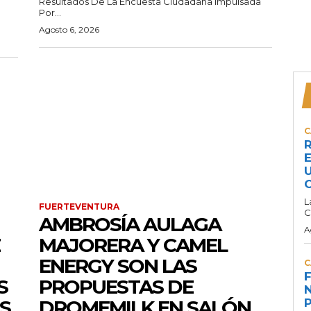
Resultados De La Encuesta Ciudadana Impulsada
Por...
Agosto 6, 2026
C
R
E
U
C
L
FUERTEVENTURA
C
AMBROSÍA AULAGA
A
MAJORERA Y CAMEL
ENERGY SON LAS
C
F
S
PROPUESTAS DE
N
S
DROMEMILK EN SALÓN
P