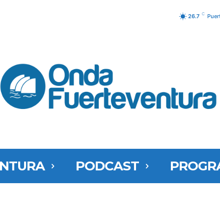
C
26.7
Puer
ENTURA
PODCAST
PROGR