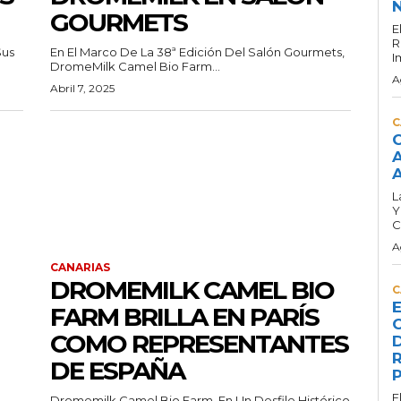
N
GOURMETS
E
R
Sus
En El Marco De La 38ª Edición Del Salón Gourmets,
I
DromeMilk Camel Bio Farm...
A
Abril 7, 2025
C
C
A
A
L
Y
C
A
CANARIAS
DROMEMILK CAMEL BIO
C
E
FARM BRILLA EN PARÍS
C
COMO REPRESENTANTES
D
R
DE ESPAÑA
P
E
Dromemilk Camel Bio Farm, En Un Desfile Histórico