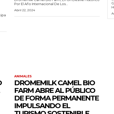
G
Por El Año Internacional De Los...
H
Abril 22, 2024
A
kipa
ANIMALES
O
DROMEMILK CAMEL BIO
FARM ABRE AL PÚBLICO
DE FORMA PERMANENTE
IMPULSANDO EL
TURISMO SOSTENIBLE