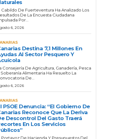
aturales
l Cabildo De Fuerteventura Ha Analizado Los
esultados De La Encuesta Ciudadana
mpulsada Por...
gosto 6, 2026
ANARIAS
anarias Destina 7,1 Millones En
yudas Al Sector Pesquero Y
cuícola
a Consejería De Agricultura, Ganadería, Pesca
 Soberanía Alimentaria Ha Resuelto La
onvocatoria De...
gosto 6, 2026
ANARIAS
l PSOE Denuncia: “El Gobierno De
anarias Reconoce Que La Deriva
e Descontrol Del Gasto Traerá
ecortes En Los Servicios
úblicos”
l Portavoz De Hacienda Y Presupuestos Del