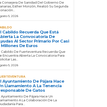
a Consejera De Sanidad Del Gobierno De
anarias, Esther Monzón, Realizó Su Segunda
onación...
gosto 5, 2026
ABILDO
l Cabildo Recuerda Que Está
bierta La Convocatoria De
yudas Al Sector Primario Por Casi
 Millones De Euros
l Cabildo De Fuerteventura Recuerda Que
e Encuentra Abierta La Convocatoria Para
olicitar Las...
gosto 5, 2026
UERTEVENTURA
l Ayuntamiento De Pájara Hace
n Llamamiento A La Tenencia
esponsable De Gatos
l Ayuntamiento De Pájara Hace Un
lamamiento A La Colaboración De La
iudadanía Para...