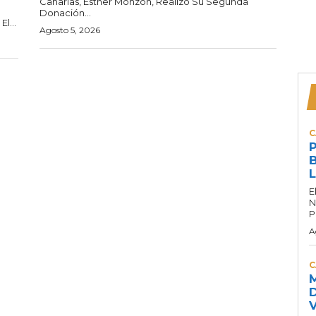
Canarias, Esther Monzón, Realizó Su Segunda
Donación...
l...
Agosto 5, 2026
C
P
B
L
E
N
P
A
C
M
D
V