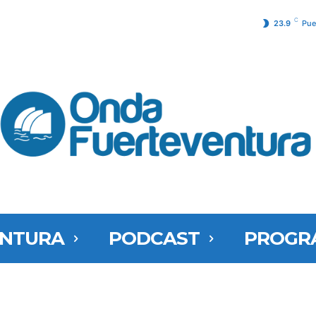
C
23.9
Pue
ENTURA
PODCAST
PROGR