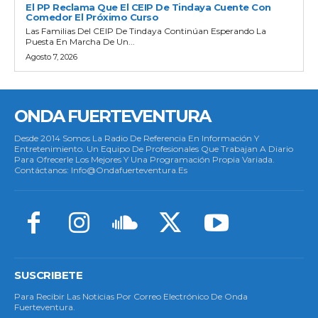
El PP Reclama Que El CEIP De Tindaya Cuente Con
Comedor El Próximo Curso
Las Familias Del CEIP De Tindaya Continúan Esperando La
Puesta En Marcha De Un...
Agosto 7, 2026
ONDA FUERTEVENTURA
Desde 2014 Somos La Radio De Referencia En Información Y
Entretenimiento. Un Equipo De Profesionales Que Trabajan A Diario
Para Ofrecerle Los Mejores Y Una Programación Propia Variada.
Contáctanos: Info@ondafuerteventura.es
SUSCRIBETE
Para Recibir Las Noticias Por Correo Electrónico De Onda
Fuerteventura.