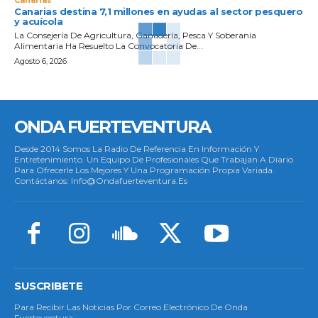
Canarias destina 7,1 millones en ayudas al sector pesquero
y acuícola
La Consejería De Agricultura, Ganadería, Pesca Y Soberanía
Alimentaria Ha Resuelto La Convocatoria De...
Agosto 6, 2026
ONDA FUERTEVENTURA
Desde 2014 Somos La Radio De Referencia En Información Y
Entretenimiento. Un Equipo De Profesionales Que Trabajan A Diario
Para Ofrecerle Los Mejores Y Una Programación Propia Variada.
Contáctanos: Info@ondafuerteventura.es
SUSCRIBETE
Para Recibir Las Noticias Por Correo Electrónico De Onda
Fuerteventura.