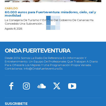
CABILDO
60.000 euros para Fuerteventura: miradores, cielo, cal y
movilidad
La Consejería De Turismo Y Empleo Del Gobierno De Canarias Ha
Concedido Una Subvención...
Agosto 8, 2026
ONDA FUERTEVENTURA
Desde 2014 Somos La Radio De Referencia En Información Y
Entretenimiento. Un Equipo De Profesionales Que Trabajan A Diario
Para Ofrecerle Los Mejores Y Una Programación Propia Variada.
Contáctanos: Info@ondafuerteventura.es
SUSCRIBETE