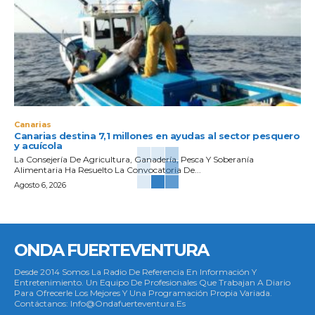
Canarias
Canarias destina 7,1 millones en ayudas al sector pesquero
y acuícola
La Consejería De Agricultura, Ganadería, Pesca Y Soberanía
Alimentaria Ha Resuelto La Convocatoria De...
Agosto 6, 2026
ONDA FUERTEVENTURA
Desde 2014 Somos La Radio De Referencia En Información Y
Entretenimiento. Un Equipo De Profesionales Que Trabajan A Diario
Para Ofrecerle Los Mejores Y Una Programación Propia Variada.
Contáctanos: Info@ondafuerteventura.es