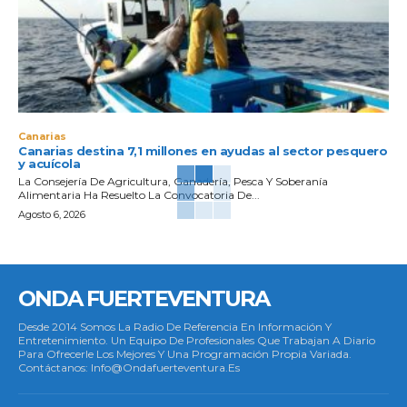
Canarias
Canarias destina 7,1 millones en ayudas al sector pesquero
y acuícola
La Consejería De Agricultura, Ganadería, Pesca Y Soberanía
Alimentaria Ha Resuelto La Convocatoria De...
Agosto 6, 2026
ONDA FUERTEVENTURA
Desde 2014 Somos La Radio De Referencia En Información Y
Entretenimiento. Un Equipo De Profesionales Que Trabajan A Diario
Para Ofrecerle Los Mejores Y Una Programación Propia Variada.
Contáctanos: Info@ondafuerteventura.es