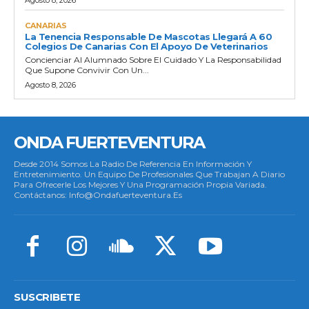
CANARIAS
La Tenencia Responsable De Mascotas Llegará A 60
Colegios De Canarias Con El Apoyo De Veterinarios
Concienciar Al Alumnado Sobre El Cuidado Y La Responsabilidad
Que Supone Convivir Con Un...
Agosto 8, 2026
ONDA FUERTEVENTURA
Desde 2014 Somos La Radio De Referencia En Información Y
Entretenimiento. Un Equipo De Profesionales Que Trabajan A Diario
Para Ofrecerle Los Mejores Y Una Programación Propia Variada.
Contáctanos: Info@ondafuerteventura.es
SUSCRIBETE