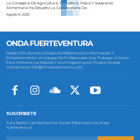
La Consejería De Agricultura, Ganadería, Pesca Y Soberanía
Alimentaria Ha Resuelto La Convocatoria De...
Agosto 6, 2026
ONDA FUERTEVENTURA
Desde 2014 Somos La Radio De Referencia En Información Y
Entretenimiento. Un Equipo De Profesionales Que Trabajan A Diario
Para Ofrecerle Los Mejores Y Una Programación Propia Variada.
Contáctanos: Info@ondafuerteventura.es
SUSCRIBETE
Para Recibir Las Noticias Por Correo Electrónico De Onda
Fuerteventura.