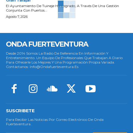
El Ayuntamiento De Tuineje Ha Logrado, A Través De Una Gestión
Conjunta Con Puertos...
Agosto 7, 2026
ONDA FUERTEVENTURA
Desde 2014 Somos La Radio De Referencia En Información Y
Entretenimiento. Un Equipo De Profesionales Que Trabajan A Diario
Para Ofrecerle Los Mejores Y Una Programación Propia Variada.
Contáctanos: Info@ondafuerteventura.es
SUSCRIBETE
Para Recibir Las Noticias Por Correo Electrónico De Onda
Fuerteventura.