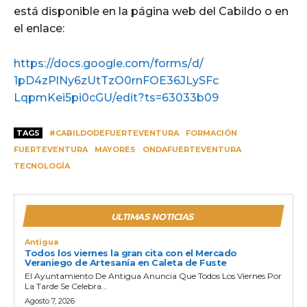
está disponible en la página web del Cabildo o en
el enlace:
https://docs.google.com/forms/
d/
1pD4zPlNy6zUtTzO0rnFOE36JLySFc
LqpmKei5pi0cGU/edit?ts=
63033b09
TAGS
#CABILDODEFUERTEVENTURA
FORMACIÓN
FUERTEVENTURA
MAYORES
ONDAFUERTEVENTURA
TECNOLOGÍA
ULTIMAS NOTICIAS
Antigua
Todos los viernes la gran cita con el Mercado
Veraniego de Artesanía en Caleta de Fuste
El Ayuntamiento De Antigua Anuncia Que Todos Los Viernes Por
La Tarde Se Celebra...
Agosto 7, 2026