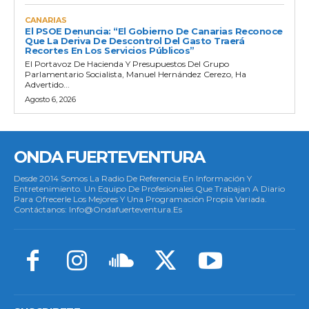
CANARIAS
El PSOE Denuncia: “El Gobierno De Canarias Reconoce
Que La Deriva De Descontrol Del Gasto Traerá
Recortes En Los Servicios Públicos”
El Portavoz De Hacienda Y Presupuestos Del Grupo
Parlamentario Socialista, Manuel Hernández Cerezo, Ha
Advertido...
Agosto 6, 2026
ONDA FUERTEVENTURA
Desde 2014 Somos La Radio De Referencia En Información Y
Entretenimiento. Un Equipo De Profesionales Que Trabajan A Diario
Para Ofrecerle Los Mejores Y Una Programación Propia Variada.
Contáctanos: Info@ondafuerteventura.es